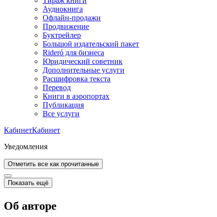
Тираж книги
Аудиокнига
Офлайн-продажи
Продвижение
Буктрейлер
Большой издательский пакет
Rideró для бизнеса
Юридический советник
Дополнительные услуги
Расшифровка текста
Перевод
Книги в аэропортах
Публикация
Все услуги
Кабинет
Кабинет
Уведомления
Отметить все как прочитанные
Показать ещё
Об авторе