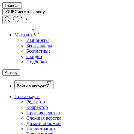
Главная
RUB
Сменить валюту
Магазин
Импринты
Бестселлеры
Бесплатные
Скидки
Подборки
Автору
Войти в аккаунт
Про-аккаунт
Редактор
Корректор
Простая верстка
Сложная верстка
Дизайн обложки
Иллюстрации