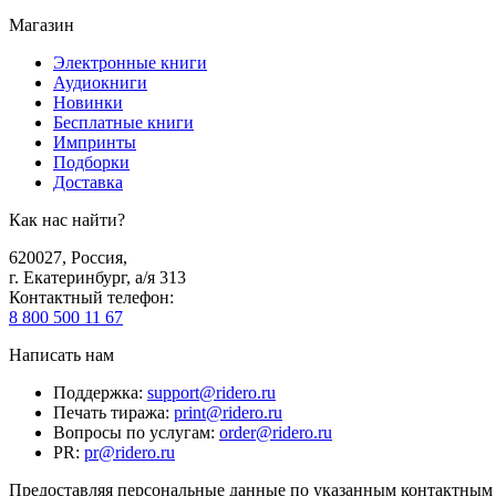
Магазин
Электронные книги
Аудиокниги
Новинки
Бесплатные книги
Импринты
Подборки
Доставка
Как нас найти?
620027
,
Россия
,
г. Екатеринбург, а/я 313
Контактный телефон
:
8 800 500 11 67
Написать нам
Поддержка
:
support@ridero.ru
Печать тиража
:
print@ridero.ru
Вопросы по услугам
:
order@ridero.ru
PR
:
pr@ridero.ru
Предоставляя персональные данные по указанным контактным д