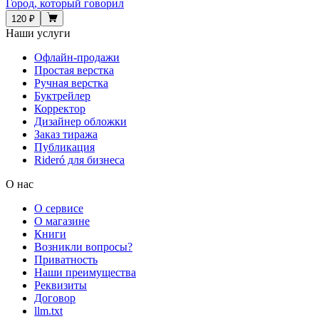
Город, который говорил
120 ₽
Наши услуги
Офлайн-продажи
Простая верстка
Ручная верстка
Буктрейлер
Корректор
Дизайнер обложки
Заказ тиража
Публикация
Rideró для бизнеса
О нас
О сервисе
О магазине
Книги
Возникли вопросы?
Приватность
Наши преимущества
Реквизиты
Договор
llm.txt