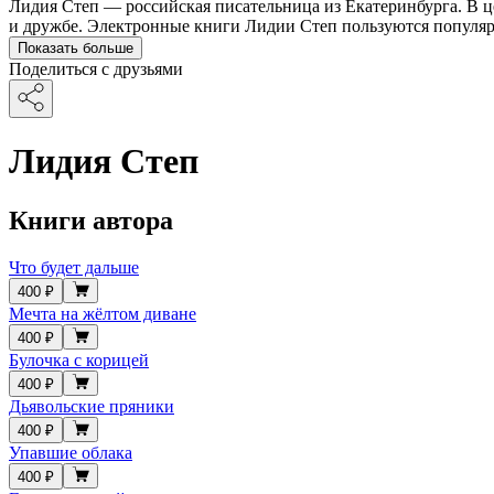
Лидия Степ — российская писательница из Екатеринбурга. В ц
и дружбе. Электронные книги Лидии Степ пользуются популяр
Показать больше
Поделиться с друзьями
Лидия Степ
Книги автора
Что будет дальше
400 ₽
Мечта на жёлтом диване
400 ₽
Булочка с корицей
400 ₽
Дьявольские пряники
400 ₽
Упавшие облака
400 ₽