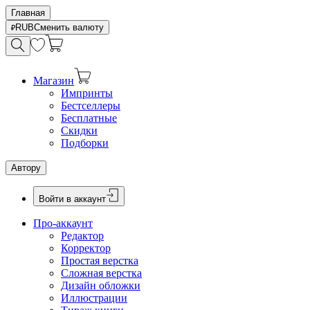
Главная
RUB
Сменить валюту
Магазин
Импринты
Бестселлеры
Бесплатные
Скидки
Подборки
Автору
Войти в аккаунт
Про-аккаунт
Редактор
Корректор
Простая верстка
Сложная верстка
Дизайн обложки
Иллюстрации