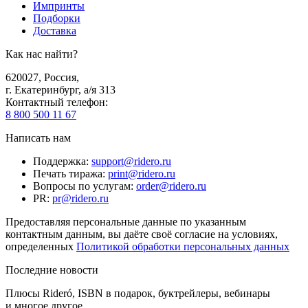
Импринты
Подборки
Доставка
Как нас найти?
620027
,
Россия
,
г. Екатеринбург, а/я 313
Контактный телефон
:
8 800 500 11 67
Написать нам
Поддержка
:
support@ridero.ru
Печать тиража
:
print@ridero.ru
Вопросы по услугам
:
order@ridero.ru
PR
:
pr@ridero.ru
Предоставляя персональные данные по указанным
контактным данным, вы даёте своё согласие на условиях,
определенных
Политикой обработки персональных данных
Последние новости
Плюсы Rideró, ISBN в подарок, буктрейлеры, вебинары
и многое другое