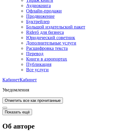
Тираж книги
Аудиокнига
Офлайн-продажи
Продвижение
Буктрейлер
Большой издательский пакет
Rideró для бизнеса
Юридический советник
Дополнительные услуги
Расшифровка текста
Перевод
Книги в аэропортах
Публикация
Все услуги
Кабинет
Кабинет
Уведомления
Отметить все как прочитанные
Показать ещё
Об авторе