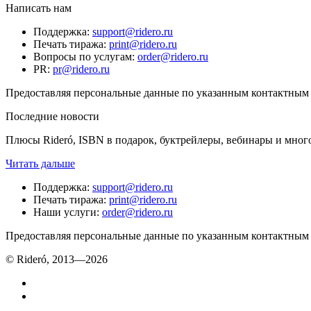
Написать нам
Поддержка
:
support@ridero.ru
Печать тиража
:
print@ridero.ru
Вопросы по услугам
:
order@ridero.ru
PR
:
pr@ridero.ru
Предоставляя персональные данные по указанным контактным д
Последние новости
Плюсы Rideró, ISBN в подарок, буктрейлеры, вебинары и мног
Читать дальше
Поддержка
:
support@ridero.ru
Печать тиража
:
print@ridero.ru
Наши услуги
:
order@ridero.ru
Предоставляя персональные данные по указанным контактным д
© Rideró, 2013—
2026