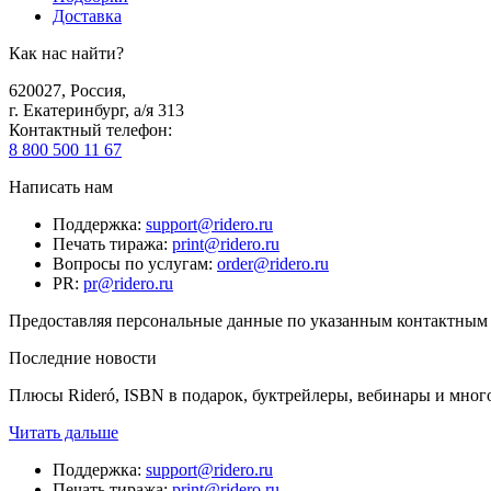
Доставка
Как нас найти?
620027
,
Россия
,
г. Екатеринбург, а/я 313
Контактный телефон
:
8 800 500 11 67
Написать нам
Поддержка
:
support@ridero.ru
Печать тиража
:
print@ridero.ru
Вопросы по услугам
:
order@ridero.ru
PR
:
pr@ridero.ru
Предоставляя персональные данные по указанным контактным д
Последние новости
Плюсы Rideró, ISBN в подарок, буктрейлеры, вебинары и мног
Читать дальше
Поддержка
:
support@ridero.ru
Печать тиража
:
print@ridero.ru