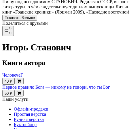
Пишу под псевдонимом СТАНОВИЧ. Родился в СССР, вырос в Ин
литературы, о чём свидетельствует диплом выпускницы Лит и
книг «Гоанские хроники» (Лоцман 2009), «Наследие восточной
Показать больше
Поделиться с друзьями
Игорь Станович
Книги автора
ЧеловечеГ
40 ₽
Первое правило Бога — никому не говори, что ты Бог
50 ₽
Наши услуги
Офлайн-продажи
Простая верстка
Ручная верстка
Буктрейлер