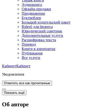
Тираж книги
Аудиокнига
Офлайн-продажи
Продвижение
Буктрейлер
Большой издательский пакет
Rideró для бизнеса
Юридический советник
Дополнительные услуги
Расшифровка текста
Перевод
Книги в аэропортах
Публикация
Все услуги
Кабинет
Кабинет
Уведомления
Отметить все как прочитанные
Показать ещё
Об авторе