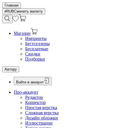
Главная
RUB
Сменить валюту
Магазин
Импринты
Бестселлеры
Бесплатные
Скидки
Подборки
Автору
Войти в аккаунт
Про-аккаунт
Редактор
Корректор
Простая верстка
Сложная верстка
Дизайн обложки
Иллюстрации