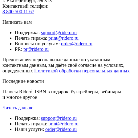
г. Екатеринбург, а/я 313
Контактный телефон
:
8 800 500 11 67
Написать нам
Поддержка
:
support@ridero.ru
Печать тиража
:
print@ridero.ru
Вопросы по услугам
:
order@ridero.ru
PR
:
pr@ridero.ru
Предоставляя персональные данные по указанным
контактным данным, вы даёте своё согласие на условиях,
определенных
Политикой обработки персональных данных
Последние новости
Плюсы Rideró, ISBN в подарок, буктрейлеры, вебинары
и многое другое
Читать дальше
Поддержка
:
support@ridero.ru
Печать тиража
:
print@ridero.ru
Наши услуги
:
order@ridero.ru