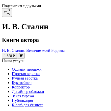
Поделиться с друзьями
И. В. Сталин
Книги автора
И. В. Сталин: Величие моей Родины
1 828 ₽
Наши услуги
Офлайн-продажи
Простая верстка
Ручная верстка
Буктрейлер
Корректор
Дизайнер обложки
Заказ тиража
Публикация
Rideró для бизнеса