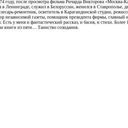
74 году, после просмотра фильма Ричарда Викторова «Москва-Кас
я в Ленинграде, служил в Белоруссии, женился в Ставрополье, дв
лесарь-ремонтник, осветитель в Карагандинской студии, режиссер
ор независимой газеты, помощник президента фирмы, главный и
. Есть у меня и фантастический рассказ, и басня, и стихи. Боле
три книги из пяти… Таинство созидания.