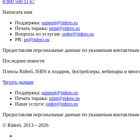
8 800 500 11 67
Написать нам
Поддержка
:
support@ridero.ru
Печать тиража
:
print@ridero.ru
Вопросы по услугам
:
order@ridero.ru
PR
:
pr@ridero.ru
Предоставляя персональные данные по указанным контактным д
Последние новости
Плюсы Rideró, ISBN в подарок, буктрейлеры, вебинары и мног
Читать дальше
Поддержка
:
support@ridero.ru
Печать тиража
:
print@ridero.ru
Наши услуги
:
order@ridero.ru
Предоставляя персональные данные по указанным контактным д
© Rideró, 2013—
2026