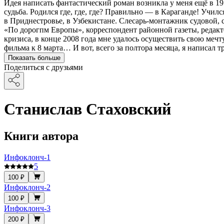
Идея написать фантастический роман возникла у меня ещё в 19
судьба. Родился где, где, где? Правильно — в Караганде! Училс
в Приднестровье, в Узбекистане. Слесарь-монтажник судовой, с
«По дорогпм Европы», корреспондент районной газеты, редакт
кризиса, в конце 2008 года мне удалось осуществить свою мечту
фильма к 8 марта… И вот, всего за полтора месяца, я написал 
Показать больше
Поделиться с друзьями
Станислав Стаховский
Книги автора
Инфоклонч-1
5
100 ₽
Инфоклонч-2
100 ₽
Инфоклонч-3
200 ₽