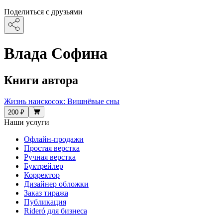
Поделиться с друзьями
Влада Софина
Книги автора
Жизнь наискосок: Вишнёвые сны
200 ₽
Наши услуги
Офлайн-продажи
Простая верстка
Ручная верстка
Буктрейлер
Корректор
Дизайнер обложки
Заказ тиража
Публикация
Rideró для бизнеса