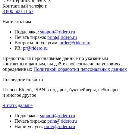
г. Екатеринбург, а/я 313
Контактный телефон
:
8 800 500 11 67
Написать нам
Поддержка
:
support@ridero.ru
Печать тиража
:
print@ridero.ru
Вопросы по услугам
:
order@ridero.ru
PR
:
pr@ridero.ru
Предоставляя персональные данные по указанным
контактным данным, вы даёте своё согласие на условиях,
определенных
Политикой обработки персональных данных
Последние новости
Плюсы Rideró, ISBN в подарок, буктрейлеры, вебинары
и многое другое
Читать дальше
Поддержка
:
support@ridero.ru
Печать тиража
:
print@ridero.ru
Наши услуги
:
order@ridero.ru