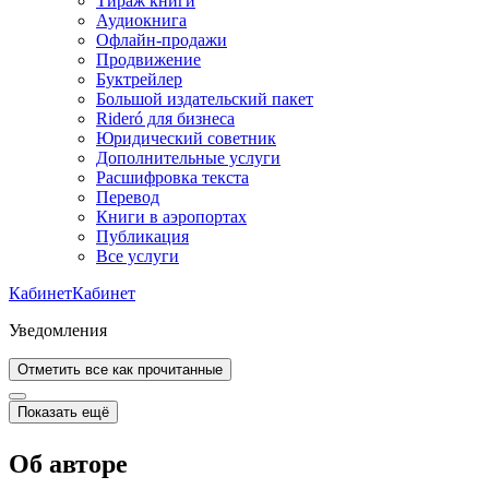
Тираж книги
Аудиокнига
Офлайн-продажи
Продвижение
Буктрейлер
Большой издательский пакет
Rideró для бизнеса
Юридический советник
Дополнительные услуги
Расшифровка текста
Перевод
Книги в аэропортах
Публикация
Все услуги
Кабинет
Кабинет
Уведомления
Отметить все как прочитанные
Показать ещё
Об авторе