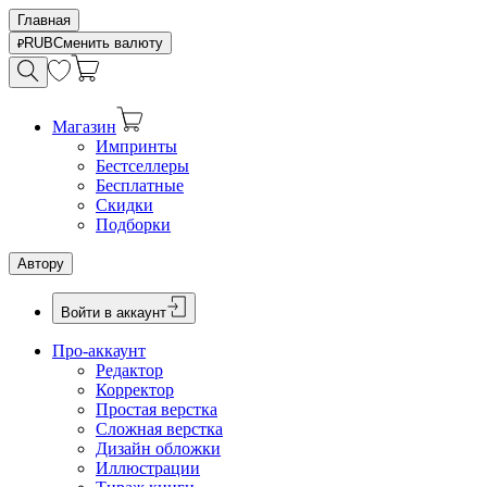
Главная
RUB
Сменить валюту
Магазин
Импринты
Бестселлеры
Бесплатные
Скидки
Подборки
Автору
Войти в аккаунт
Про-аккаунт
Редактор
Корректор
Простая верстка
Сложная верстка
Дизайн обложки
Иллюстрации