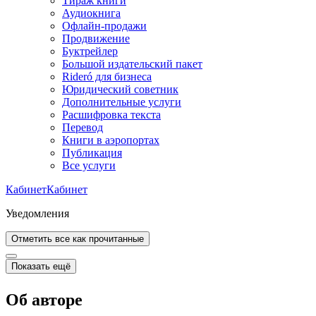
Тираж книги
Аудиокнига
Офлайн-продажи
Продвижение
Буктрейлер
Большой издательский пакет
Rideró для бизнеса
Юридический советник
Дополнительные услуги
Расшифровка текста
Перевод
Книги в аэропортах
Публикация
Все услуги
Кабинет
Кабинет
Уведомления
Отметить все как прочитанные
Показать ещё
Об авторе