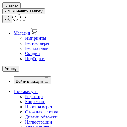
Главная
RUB
Сменить валюту
Магазин
Импринты
Бестселлеры
Бесплатные
Скидки
Подборки
Автору
Войти в аккаунт
Про-аккаунт
Редактор
Корректор
Простая верстка
Сложная верстка
Дизайн обложки
Иллюстрации