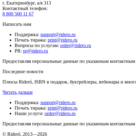
г. Екатеринбург, а/я 313
Контактный телефон
:
8 800 500 11 67
Написать нам
Поддержка
:
support@ridero.ru
Печать тиража
:
print@ridero.ru
Вопросы по услугам
:
order@ridero.ru
PR
:
pr@ridero.ru
Предоставляя персональные данные по указанным контактным д
Последние новости
Плюсы Rideró, ISBN в подарок, буктрейлеры, вебинары и мног
Читать дальше
Поддержка
:
support@ridero.ru
Печать тиража
:
print@ridero.ru
Наши услуги
:
order@ridero.ru
Предоставляя персональные данные по указанным контактным д
© Rideró, 2013—
2026