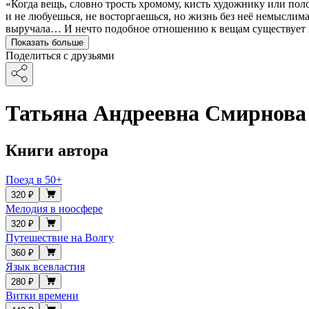
«Когда вещь, словно трость хромому, кисть художнику или поло
и не любуешься, не восторгаешься, но жизнь без неё немыслима
выручала… И нечто подобное отношению к вещам существует
Показать больше
Поделиться с друзьями
Татьяна Андреевна Смирнова
Книги автора
Поезд в 50+
320 ₽
Мелодия в ноосфере
320 ₽
Путешествие на Волгу
360 ₽
Язык всевластия
280 ₽
Витки времени