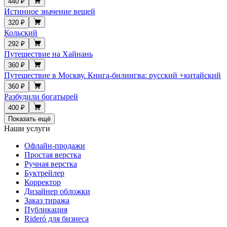
440 ₽
Истинное значение вещей
320 ₽
Кольский
292 ₽
Путешествие на Хайнань
360 ₽
Путешествие в Москву. Книга-билингва: русский +китайский
360 ₽
Разбудили богатырей
400 ₽
Показать ещё
Наши услуги
Офлайн-продажи
Простая верстка
Ручная верстка
Буктрейлер
Корректор
Дизайнер обложки
Заказ тиража
Публикация
Rideró для бизнеса