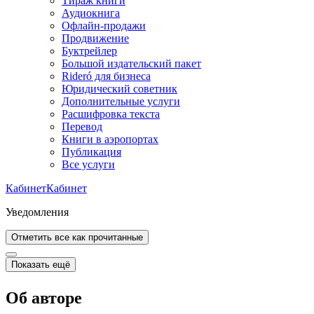
Тираж книги
Аудиокнига
Офлайн-продажи
Продвижение
Буктрейлер
Большой издательский пакет
Rideró для бизнеса
Юридический советник
Дополнительные услуги
Расшифровка текста
Перевод
Книги в аэропортах
Публикация
Все услуги
Кабинет
Кабинет
Уведомления
Отметить все как прочитанные
Показать ещё
Об авторе