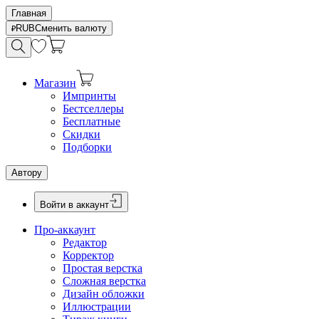
Главная
RUB
Сменить валюту
Магазин
Импринты
Бестселлеры
Бесплатные
Скидки
Подборки
Автору
Войти в аккаунт
Про-аккаунт
Редактор
Корректор
Простая верстка
Сложная верстка
Дизайн обложки
Иллюстрации