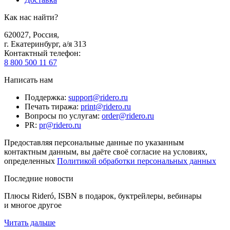
Как нас найти?
620027
,
Россия
,
г. Екатеринбург, а/я 313
Контактный телефон
:
8 800 500 11 67
Написать нам
Поддержка
:
support@ridero.ru
Печать тиража
:
print@ridero.ru
Вопросы по услугам
:
order@ridero.ru
PR
:
pr@ridero.ru
Предоставляя персональные данные по указанным
контактным данным, вы даёте своё согласие на условиях,
определенных
Политикой обработки персональных данных
Последние новости
Плюсы Rideró, ISBN в подарок, буктрейлеры, вебинары
и многое другое
Читать дальше