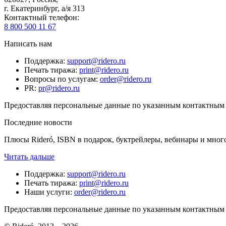
г. Екатеринбург, а/я 313
Контактный телефон
:
8 800 500 11 67
Написать нам
Поддержка
:
support@ridero.ru
Печать тиража
:
print@ridero.ru
Вопросы по услугам
:
order@ridero.ru
PR
:
pr@ridero.ru
Предоставляя персональные данные по указанным контактным д
Последние новости
Плюсы Rideró, ISBN в подарок, буктрейлеры, вебинары и мног
Читать дальше
Поддержка
:
support@ridero.ru
Печать тиража
:
print@ridero.ru
Наши услуги
:
order@ridero.ru
Предоставляя персональные данные по указанным контактным д