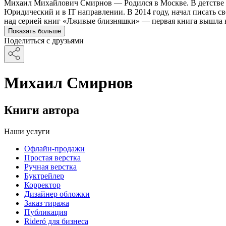
Михаил Михайлович Смирнов — Родился в Москве. В детстве о
Юридический и в IT направлении. В 2014 году, начал писать св
над серией книг «Лживые близняшки» — первая книга вышла в 20
Показать больше
Поделиться с друзьями
Михаил Смирнов
Книги автора
Наши услуги
Офлайн-продажи
Простая верстка
Ручная верстка
Буктрейлер
Корректор
Дизайнер обложки
Заказ тиража
Публикация
Rideró для бизнеса