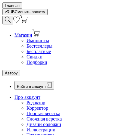
Главная
RUB
Сменить валюту
Магазин
Импринты
Бестселлеры
Бесплатные
Скидки
Подборки
Автору
Войти в аккаунт
Про-аккаунт
Редактор
Корректор
Простая верстка
Сложная верстка
Дизайн обложки
Иллюстрации