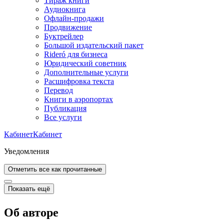
Тираж книги
Аудиокнига
Офлайн-продажи
Продвижение
Буктрейлер
Большой издательский пакет
Rideró для бизнеса
Юридический советник
Дополнительные услуги
Расшифровка текста
Перевод
Книги в аэропортах
Публикация
Все услуги
Кабинет
Кабинет
Уведомления
Отметить все как прочитанные
Показать ещё
Об авторе