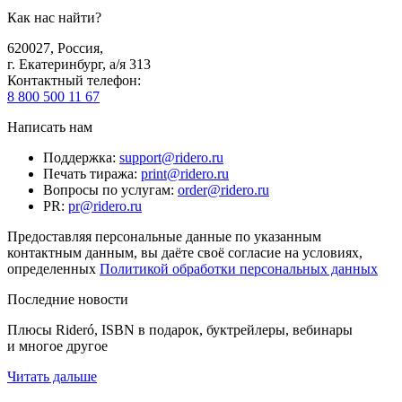
Как нас найти?
620027
,
Россия
,
г. Екатеринбург, а/я 313
Контактный телефон
:
8 800 500 11 67
Написать нам
Поддержка
:
support@ridero.ru
Печать тиража
:
print@ridero.ru
Вопросы по услугам
:
order@ridero.ru
PR
:
pr@ridero.ru
Предоставляя персональные данные по указанным
контактным данным, вы даёте своё согласие на условиях,
определенных
Политикой обработки персональных данных
Последние новости
Плюсы Rideró, ISBN в подарок, буктрейлеры, вебинары
и многое другое
Читать дальше