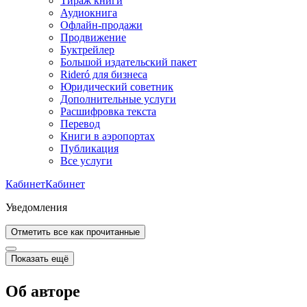
Тираж книги
Аудиокнига
Офлайн-продажи
Продвижение
Буктрейлер
Большой издательский пакет
Rideró для бизнеса
Юридический советник
Дополнительные услуги
Расшифровка текста
Перевод
Книги в аэропортах
Публикация
Все услуги
Кабинет
Кабинет
Уведомления
Отметить все как прочитанные
Показать ещё
Об авторе