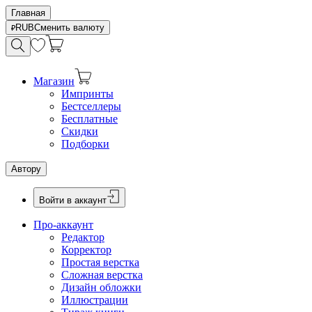
Главная
RUB
Сменить валюту
Магазин
Импринты
Бестселлеры
Бесплатные
Скидки
Подборки
Автору
Войти в аккаунт
Про-аккаунт
Редактор
Корректор
Простая верстка
Сложная верстка
Дизайн обложки
Иллюстрации