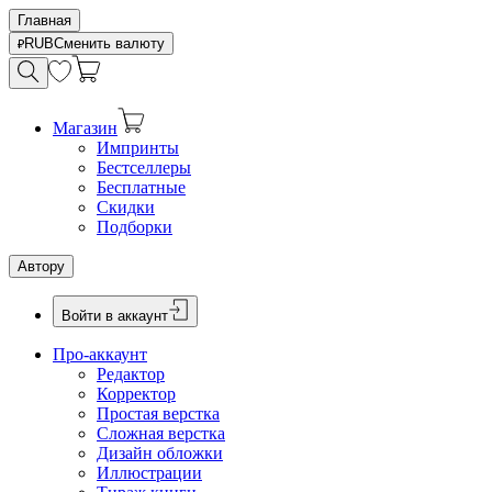
Главная
RUB
Сменить валюту
Магазин
Импринты
Бестселлеры
Бесплатные
Скидки
Подборки
Автору
Войти в аккаунт
Про-аккаунт
Редактор
Корректор
Простая верстка
Сложная верстка
Дизайн обложки
Иллюстрации