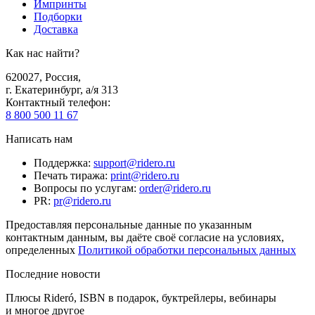
Импринты
Подборки
Доставка
Как нас найти?
620027
,
Россия
,
г. Екатеринбург, а/я 313
Контактный телефон
:
8 800 500 11 67
Написать нам
Поддержка
:
support@ridero.ru
Печать тиража
:
print@ridero.ru
Вопросы по услугам
:
order@ridero.ru
PR
:
pr@ridero.ru
Предоставляя персональные данные по указанным
контактным данным, вы даёте своё согласие на условиях,
определенных
Политикой обработки персональных данных
Последние новости
Плюсы Rideró, ISBN в подарок, буктрейлеры, вебинары
и многое другое