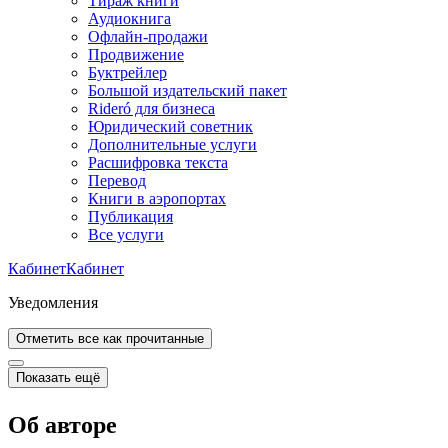
Тираж книги
Аудиокнига
Офлайн-продажи
Продвижение
Буктрейлер
Большой издательский пакет
Rideró для бизнеса
Юридический советник
Дополнительные услуги
Расшифровка текста
Перевод
Книги в аэропортах
Публикация
Все услуги
Кабинет
Кабинет
Уведомления
Отметить все как прочитанные
Показать ещё
Об авторе