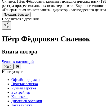
Силенок Пётр Фёдорович, кандидат психологических наук (198
реестра профессиональных психотерапевтов Европы и единого
«Генеративная психотерапия», директор краснодарского центр
Показать больше
Поделиться с друзьями
Пётр Фёдорович Силенок
Книги автора
Человек настоящий
200 ₽
Наши услуги
Офлайн-продажи
Простая верстка
Ручная верстка
Буктрейлер
Корректор
Дизайнер обложки
Заказ тиража