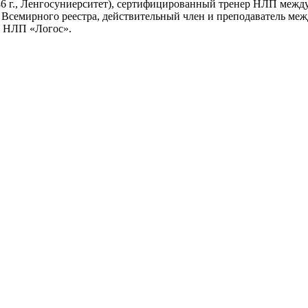
6 г., Ленгосуниерситет), сертифицированный тренер НЛП междун
 Всемирного реестра, действительный член и преподаватель ме
а НЛП «Логос».