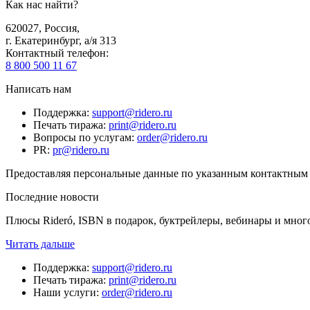
Как нас найти?
620027
,
Россия
,
г. Екатеринбург, а/я 313
Контактный телефон
:
8 800 500 11 67
Написать нам
Поддержка
:
support@ridero.ru
Печать тиража
:
print@ridero.ru
Вопросы по услугам
:
order@ridero.ru
PR
:
pr@ridero.ru
Предоставляя персональные данные по указанным контактным д
Последние новости
Плюсы Rideró, ISBN в подарок, буктрейлеры, вебинары и мног
Читать дальше
Поддержка
:
support@ridero.ru
Печать тиража
:
print@ridero.ru
Наши услуги
:
order@ridero.ru