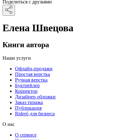
Поделиться с друзьями
Елена Швецова
Книги автора
Наши услуги
Офлайн-продажи
Простая верстка
Ручная верстка
Буктрейлер
Корректор
Дизайнер обложки
Заказ тиража
Публикация
Rideró для бизнеса
О нас
О сервисе