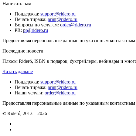
Написать нам
Поддержка
:
support@ridero.ru
Печать тиража
:
print@ridero.ru
Вопросы по услугам
:
order@ridero.ru
PR
:
pr@ridero.ru
Предоставляя персональные данные по указанным контактным д
Последние новости
Плюсы Rideró, ISBN в подарок, буктрейлеры, вебинары и мног
Читать дальше
Поддержка
:
support@ridero.ru
Печать тиража
:
print@ridero.ru
Наши услуги
:
order@ridero.ru
Предоставляя персональные данные по указанным контактным д
© Rideró, 2013—
2026