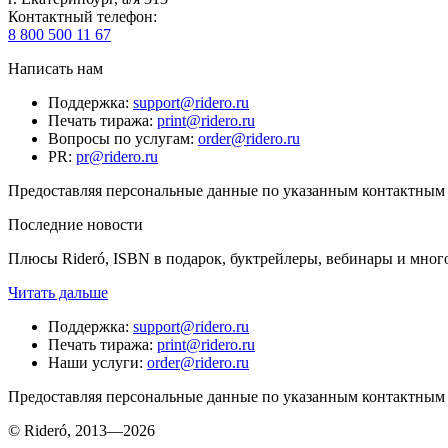
Контактный телефон
:
8 800 500 11 67
Написать нам
Поддержка
:
support@ridero.ru
Печать тиража
:
print@ridero.ru
Вопросы по услугам
:
order@ridero.ru
PR
:
pr@ridero.ru
Предоставляя персональные данные по указанным контактным д
Последние новости
Плюсы Rideró, ISBN в подарок, буктрейлеры, вебинары и мног
Читать дальше
Поддержка
:
support@ridero.ru
Печать тиража
:
print@ridero.ru
Наши услуги
:
order@ridero.ru
Предоставляя персональные данные по указанным контактным д
© Rideró, 2013—
2026