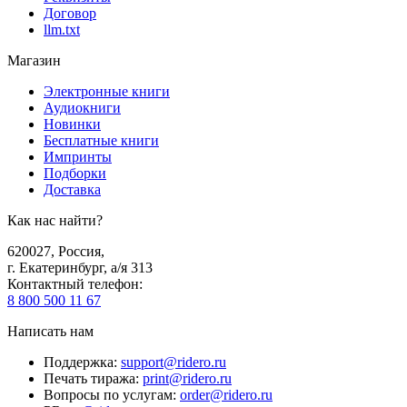
Договор
llm.txt
Магазин
Электронные книги
Аудиокниги
Новинки
Бесплатные книги
Импринты
Подборки
Доставка
Как нас найти?
620027
,
Россия
,
г. Екатеринбург, а/я 313
Контактный телефон
:
8 800 500 11 67
Написать нам
Поддержка
:
support@ridero.ru
Печать тиража
:
print@ridero.ru
Вопросы по услугам
:
order@ridero.ru