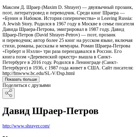
Максим Д. Шраер (Maxim D. Shrayer) — двуязычный прозаик,
поэт, литературовед и переводчик. Среди книг Шраера —
«Бунин и Набоков. История соперничества» и Leaving Russia:
A Jewish Story. Родился в 1967 году в Москве в семье писателя
Давида Шраера-Петрова, эмигрировал в 1987 году. Давид
Шраер-Петров (David Shrayer-Petrov) — поэт, прозаик
и переводчик; автор более 25 книг на русском языке, включая
стихи, романы, рассказы и мемуары. Роман Шраера-Петрова
«Герберт и Нэлли» три раза переиздавался в России. Его
книга поэм «Деревенский оркестр» вышла в Санкт-
Петербурге в 2016 году. Родился в Ленинграде (Санкт-
Петербурге) в 1936, с 1987 года живет в США. Сайт писателя:
http://fmwww.bc.edu/SL-V/Dsp.html
Показать больше
Поделиться с друзьями
Давид Шраер-Петров
http://www.shrayer.com/