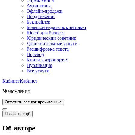
Тираж книги
Аудиокнига
Офлайн-продажи
Продвижение
Буктрейлер
Большой издательский пакет
Rideró для бизнеса
Юридический советник
Дополнительные услуги
Расшифровка текста
Перевод
Книги в аэропортах
Публикация
Все услуги
Кабинет
Кабинет
Уведомления
Отметить все как прочитанные
Показать ещё
Об авторе