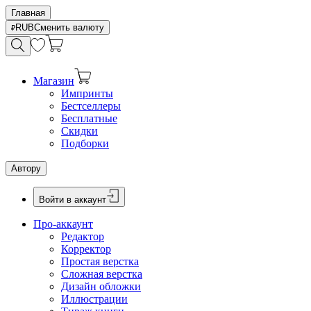
Главная
RUB
Сменить валюту
Магазин
Импринты
Бестселлеры
Бесплатные
Скидки
Подборки
Автору
Войти в аккаунт
Про-аккаунт
Редактор
Корректор
Простая верстка
Сложная верстка
Дизайн обложки
Иллюстрации