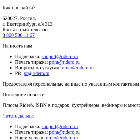
Как нас найти?
620027
,
Россия
,
г. Екатеринбург, а/я 313
Контактный телефон
:
8 800 500 11 67
Написать нам
Поддержка
:
support@ridero.ru
Печать тиража
:
print@ridero.ru
Вопросы по услугам
:
order@ridero.ru
PR
:
pr@ridero.ru
Предоставляя персональные данные по указанным контактным д
Последние новости
Плюсы Rideró, ISBN в подарок, буктрейлеры, вебинары и мног
Читать дальше
Поддержка
:
support@ridero.ru
Печать тиража
:
print@ridero.ru
Наши услуги
:
order@ridero.ru