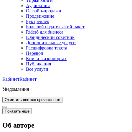
Тираж книги
Аудиокнига
Офлайн-продажи
Продвижение
Буктрейлер
Большой издательский пакет
Rideró для бизнеса
Юридический советник
Дополнительные услуги
Расшифровка текста
Перевод
Книги в аэропортах
Публикация
Все услуги
Кабинет
Кабинет
Уведомления
Отметить все как прочитанные
Показать ещё
Об авторе