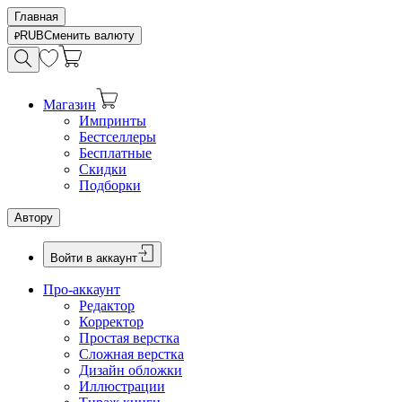
Главная
RUB
Сменить валюту
Магазин
Импринты
Бестселлеры
Бесплатные
Скидки
Подборки
Автору
Войти в аккаунт
Про-аккаунт
Редактор
Корректор
Простая верстка
Сложная верстка
Дизайн обложки
Иллюстрации