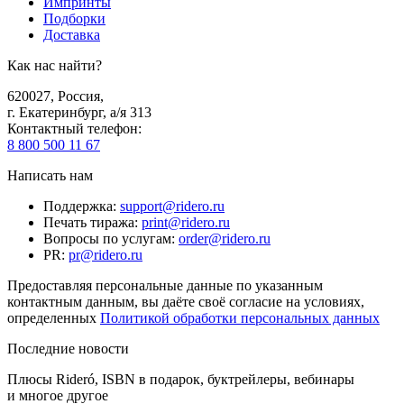
Импринты
Подборки
Доставка
Как нас найти?
620027
,
Россия
,
г. Екатеринбург, а/я 313
Контактный телефон
:
8 800 500 11 67
Написать нам
Поддержка
:
support@ridero.ru
Печать тиража
:
print@ridero.ru
Вопросы по услугам
:
order@ridero.ru
PR
:
pr@ridero.ru
Предоставляя персональные данные по указанным
контактным данным, вы даёте своё согласие на условиях,
определенных
Политикой обработки персональных данных
Последние новости
Плюсы Rideró, ISBN в подарок, буктрейлеры, вебинары
и многое другое