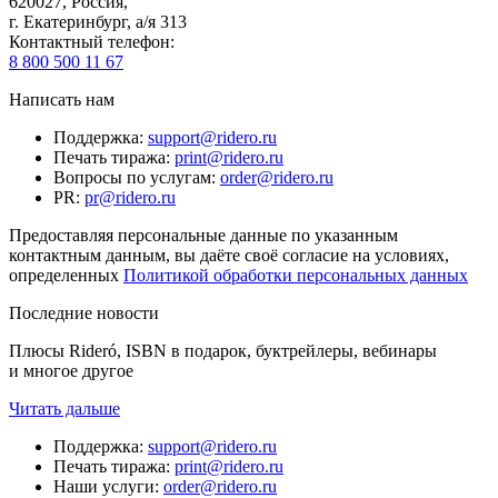
620027
,
Россия
,
г. Екатеринбург, а/я 313
Контактный телефон
:
8 800 500 11 67
Написать нам
Поддержка
:
support@ridero.ru
Печать тиража
:
print@ridero.ru
Вопросы по услугам
:
order@ridero.ru
PR
:
pr@ridero.ru
Предоставляя персональные данные по указанным
контактным данным, вы даёте своё согласие на условиях,
определенных
Политикой обработки персональных данных
Последние новости
Плюсы Rideró, ISBN в подарок, буктрейлеры, вебинары
и многое другое
Читать дальше
Поддержка
:
support@ridero.ru
Печать тиража
:
print@ridero.ru
Наши услуги
:
order@ridero.ru