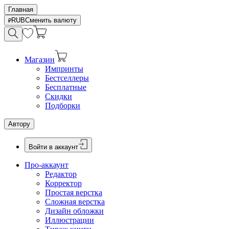
Главная
RUB
Сменить валюту
Магазин
Импринты
Бестселлеры
Бесплатные
Скидки
Подборки
Автору
Войти в аккаунт
Про-аккаунт
Редактор
Корректор
Простая верстка
Сложная верстка
Дизайн обложки
Иллюстрации