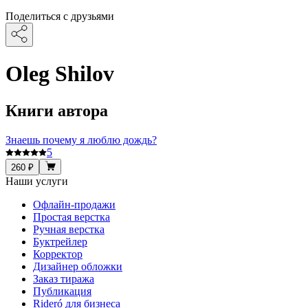
Поделиться с друзьями
Oleg Shilov
Книги автора
Знаешь почему я люблю дождь?
5
260 ₽
Наши услуги
Офлайн-продажи
Простая верстка
Ручная верстка
Буктрейлер
Корректор
Дизайнер обложки
Заказ тиража
Публикация
Rideró для бизнеса