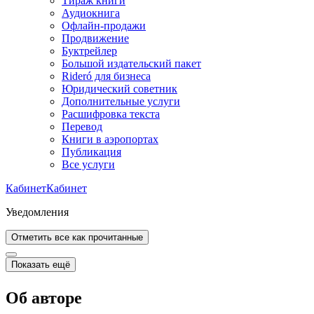
Тираж книги
Аудиокнига
Офлайн-продажи
Продвижение
Буктрейлер
Большой издательский пакет
Rideró для бизнеса
Юридический советник
Дополнительные услуги
Расшифровка текста
Перевод
Книги в аэропортах
Публикация
Все услуги
Кабинет
Кабинет
Уведомления
Отметить все как прочитанные
Показать ещё
Об авторе