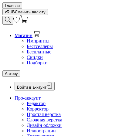
Главная
RUB
Сменить валюту
Магазин
Импринты
Бестселлеры
Бесплатные
Скидки
Подборки
Автору
Войти в аккаунт
Про-аккаунт
Редактор
Корректор
Простая верстка
Сложная верстка
Дизайн обложки
Иллюстрации