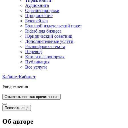
Тираж книги
Аудиокнига
Офлайн-продажи
Продвижение
Буктрейлер
Большой издательский пакет
Rideró для бизнеса
Юридический советник
Дополнительные услуги
Расшифровка текста
Перевод
Книги в аэропортах
Публикация
Все услуги
Кабинет
Кабинет
Уведомления
Отметить все как прочитанные
Показать ещё
Об авторе