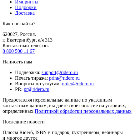
Импринты
Подборки
Доставка
Как нас найти?
620027
,
Россия
,
г. Екатеринбург, а/я 313
Контактный телефон
:
8 800 500 11 67
Написать нам
Поддержка
:
support@ridero.ru
Печать тиража
:
print@ridero.ru
Вопросы по услугам
:
order@ridero.ru
PR
:
pr@ridero.ru
Предоставляя персональные данные по указанным
контактным данным, вы даёте своё согласие на условиях,
определенных
Политикой обработки персональных данных
Последние новости
Плюсы Rideró, ISBN в подарок, буктрейлеры, вебинары
и многое другое