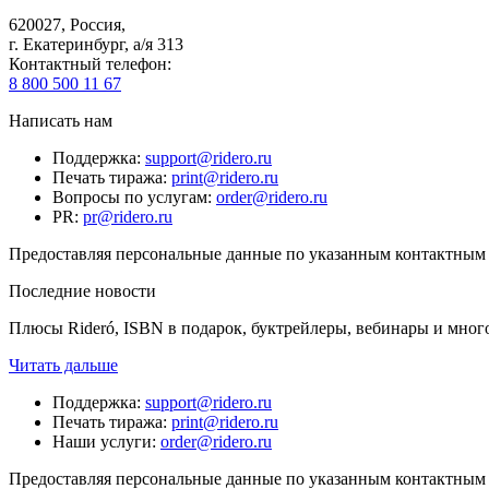
620027
,
Россия
,
г. Екатеринбург, а/я 313
Контактный телефон
:
8 800 500 11 67
Написать нам
Поддержка
:
support@ridero.ru
Печать тиража
:
print@ridero.ru
Вопросы по услугам
:
order@ridero.ru
PR
:
pr@ridero.ru
Предоставляя персональные данные по указанным контактным д
Последние новости
Плюсы Rideró, ISBN в подарок, буктрейлеры, вебинары и мног
Читать дальше
Поддержка
:
support@ridero.ru
Печать тиража
:
print@ridero.ru
Наши услуги
:
order@ridero.ru
Предоставляя персональные данные по указанным контактным д