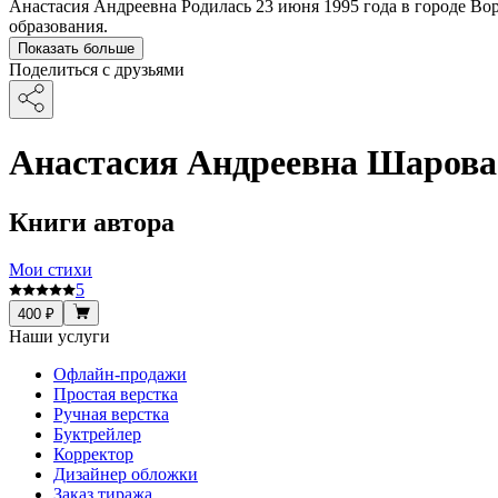
Анастасия Андреевна Родилась 23 июня 1995 года в городе Во
образования.
Показать больше
Поделиться с друзьями
Анастасия Андреевна Шарова
Книги автора
Мои стихи
5
400 ₽
Наши услуги
Офлайн-продажи
Простая верстка
Ручная верстка
Буктрейлер
Корректор
Дизайнер обложки
Заказ тиража