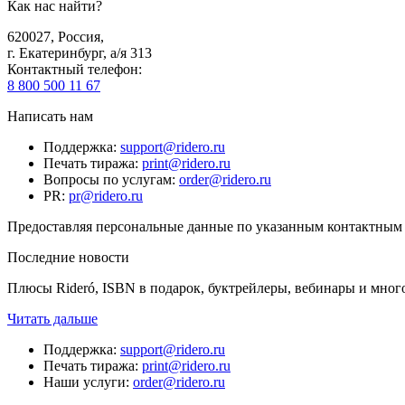
Как нас найти?
620027
,
Россия
,
г. Екатеринбург, а/я 313
Контактный телефон
:
8 800 500 11 67
Написать нам
Поддержка
:
support@ridero.ru
Печать тиража
:
print@ridero.ru
Вопросы по услугам
:
order@ridero.ru
PR
:
pr@ridero.ru
Предоставляя персональные данные по указанным контактным д
Последние новости
Плюсы Rideró, ISBN в подарок, буктрейлеры, вебинары и мног
Читать дальше
Поддержка
:
support@ridero.ru
Печать тиража
:
print@ridero.ru
Наши услуги
:
order@ridero.ru