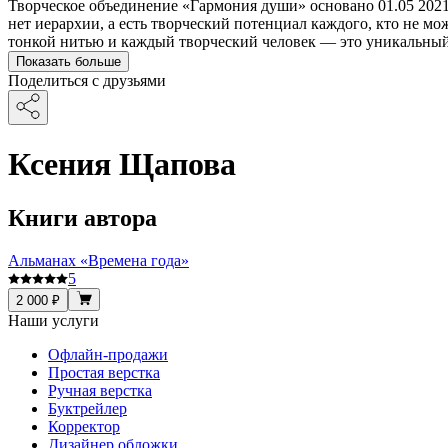
Творческое объединение «Гармония души» основано 01.05 2021г
нет иерархии, а есть творческий потенциал каждого, кто не мо
тонкой нитью и каждый творческий человек — это уникальный
Показать больше
Поделиться с друзьями
Ксения Щапова
Книги автора
Альманах «Времена года»
5
2 000 ₽
Наши услуги
Офлайн-продажи
Простая верстка
Ручная верстка
Буктрейлер
Корректор
Дизайнер обложки