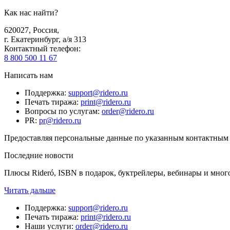
Как нас найти?
620027
,
Россия
,
г. Екатеринбург, а/я 313
Контактный телефон
:
8 800 500 11 67
Написать нам
Поддержка
:
support@ridero.ru
Печать тиража
:
print@ridero.ru
Вопросы по услугам
:
order@ridero.ru
PR
:
pr@ridero.ru
Предоставляя персональные данные по указанным контактным д
Последние новости
Плюсы Rideró, ISBN в подарок, буктрейлеры, вебинары и мног
Читать дальше
Поддержка
:
support@ridero.ru
Печать тиража
:
print@ridero.ru
Наши услуги
:
order@ridero.ru