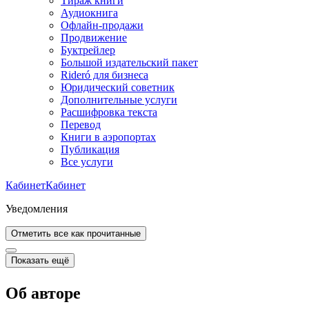
Тираж книги
Аудиокнига
Офлайн-продажи
Продвижение
Буктрейлер
Большой издательский пакет
Rideró для бизнеса
Юридический советник
Дополнительные услуги
Расшифровка текста
Перевод
Книги в аэропортах
Публикация
Все услуги
Кабинет
Кабинет
Уведомления
Отметить все как прочитанные
Показать ещё
Об авторе