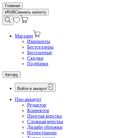
Главная
RUB
Сменить валюту
Магазин
Импринты
Бестселлеры
Бесплатные
Скидки
Подборки
Автору
Войти в аккаунт
Про-аккаунт
Редактор
Корректор
Простая верстка
Сложная верстка
Дизайн обложки
Иллюстрации