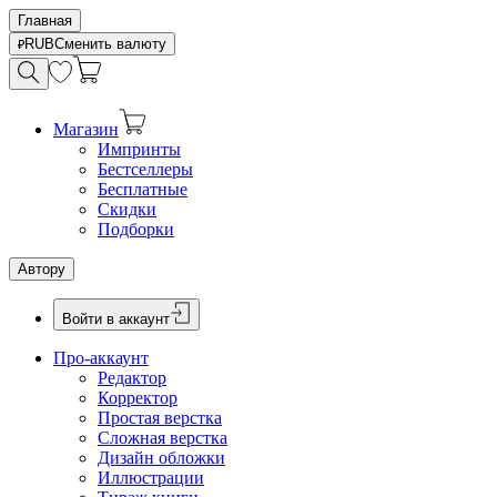
Главная
RUB
Сменить валюту
Магазин
Импринты
Бестселлеры
Бесплатные
Скидки
Подборки
Автору
Войти в аккаунт
Про-аккаунт
Редактор
Корректор
Простая верстка
Сложная верстка
Дизайн обложки
Иллюстрации