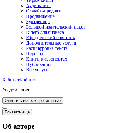
Тираж книги
Аудиокнига
Офлайн-продажи
Продвижение
Буктрейлер
Большой издательский пакет
Rideró для бизнеса
Юридический советник
Дополнительные услуги
Расшифровка текста
Перевод
Книги в аэропортах
Публикация
Все услуги
Кабинет
Кабинет
Уведомления
Отметить все как прочитанные
Показать ещё
Об авторе