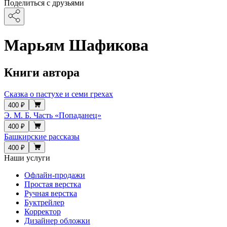
Поделиться с друзьями
Марьям Шафикова
Книги автора
Сказка о пастухе и семи грехах
400 ₽
Э. М. Б. Часть «Попаданец»
400 ₽
Башкирские рассказы
400 ₽
Наши услуги
Офлайн-продажи
Простая верстка
Ручная верстка
Буктрейлер
Корректор
Дизайнер обложки