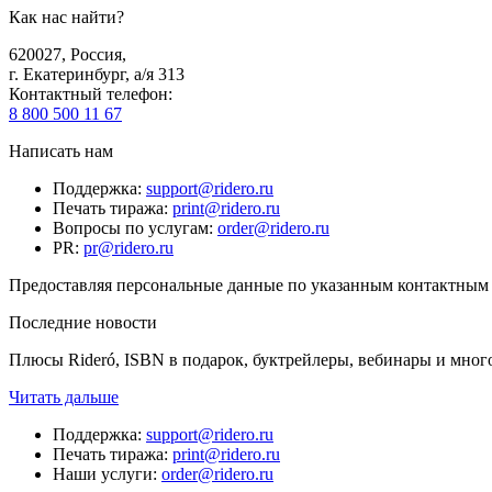
Как нас найти?
620027
,
Россия
,
г. Екатеринбург, а/я 313
Контактный телефон
:
8 800 500 11 67
Написать нам
Поддержка
:
support@ridero.ru
Печать тиража
:
print@ridero.ru
Вопросы по услугам
:
order@ridero.ru
PR
:
pr@ridero.ru
Предоставляя персональные данные по указанным контактным д
Последние новости
Плюсы Rideró, ISBN в подарок, буктрейлеры, вебинары и мног
Читать дальше
Поддержка
:
support@ridero.ru
Печать тиража
:
print@ridero.ru
Наши услуги
:
order@ridero.ru