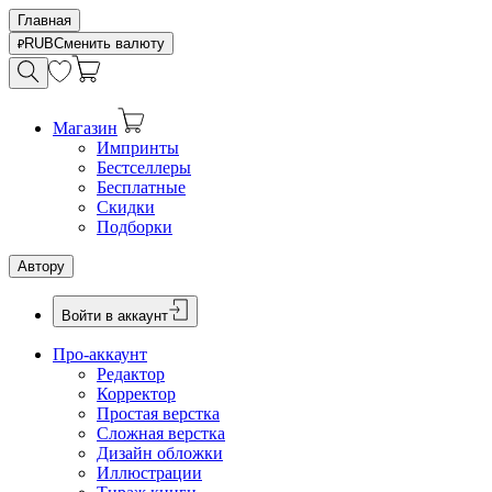
Главная
RUB
Сменить валюту
Магазин
Импринты
Бестселлеры
Бесплатные
Скидки
Подборки
Автору
Войти в аккаунт
Про-аккаунт
Редактор
Корректор
Простая верстка
Сложная верстка
Дизайн обложки
Иллюстрации