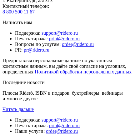
г. Екатеринбург, а/я 313
Контактный телефон
:
8 800 500 11 67
Написать нам
Поддержка
:
support@ridero.ru
Печать тиража
:
print@ridero.ru
Вопросы по услугам
:
order@ridero.ru
PR
:
pr@ridero.ru
Предоставляя персональные данные по указанным
контактным данным, вы даёте своё согласие на условиях,
определенных
Политикой обработки персональных данных
Последние новости
Плюсы Rideró, ISBN в подарок, буктрейлеры, вебинары
и многое другое
Читать дальше
Поддержка
:
support@ridero.ru
Печать тиража
:
print@ridero.ru
Наши услуги
:
order@ridero.ru