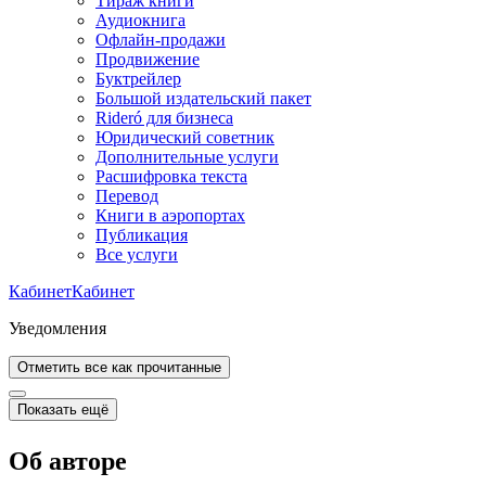
Тираж книги
Аудиокнига
Офлайн-продажи
Продвижение
Буктрейлер
Большой издательский пакет
Rideró для бизнеса
Юридический советник
Дополнительные услуги
Расшифровка текста
Перевод
Книги в аэропортах
Публикация
Все услуги
Кабинет
Кабинет
Уведомления
Отметить все как прочитанные
Показать ещё
Об авторе