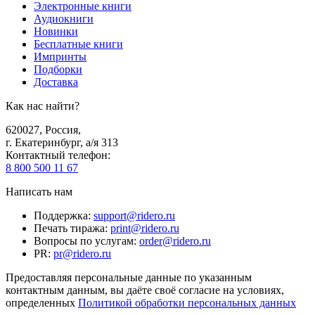
Электронные книги
Аудиокниги
Новинки
Бесплатные книги
Импринты
Подборки
Доставка
Как нас найти?
620027
,
Россия
,
г. Екатеринбург, а/я 313
Контактный телефон
:
8 800 500 11 67
Написать нам
Поддержка
:
support@ridero.ru
Печать тиража
:
print@ridero.ru
Вопросы по услугам
:
order@ridero.ru
PR
:
pr@ridero.ru
Предоставляя персональные данные по указанным
контактным данным, вы даёте своё согласие на условиях,
определенных
Политикой обработки персональных данных