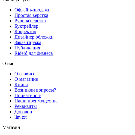
Офлайн-продажи
Простая верстка
Ручная верстка
Буктрейлер
Корректор
Дизайнер обложки
Заказ тиража
Публикация
Rideró для бизнеса
О нас
О сервисе
О магазине
Книги
Возникли вопросы?
Приватность
Наши преимущества
Реквизиты
Договор
llm.txt
Магазин