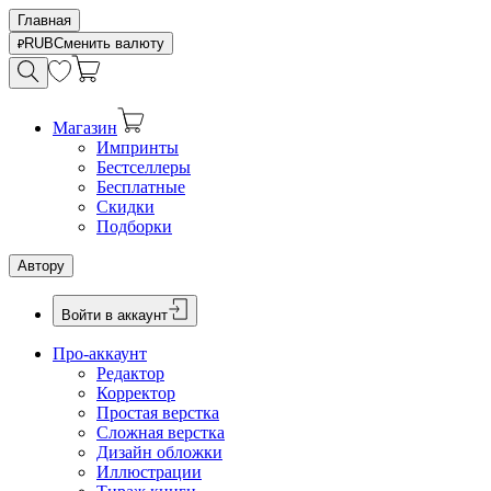
Главная
RUB
Сменить валюту
Магазин
Импринты
Бестселлеры
Бесплатные
Скидки
Подборки
Автору
Войти в аккаунт
Про-аккаунт
Редактор
Корректор
Простая верстка
Сложная верстка
Дизайн обложки
Иллюстрации