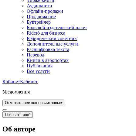
Тираж книги
Аудиокнига
Офлайн-продажи
Продвижение
Буктрейлер
Большой издательский пакет
Rideró для бизнеса
Юридический советник
Дополнительные услуги
Расшифровка текста
Перевод
Книги в аэропортах
Публикация
Все услуги
Кабинет
Кабинет
Уведомления
Отметить все как прочитанные
Показать ещё
Об авторе