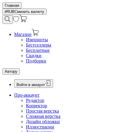
Главная
RUB
Сменить валюту
Магазин
Импринты
Бестселлеры
Бесплатные
Скидки
Подборки
Автору
Войти в аккаунт
Про-аккаунт
Редактор
Корректор
Простая верстка
Сложная верстка
Дизайн обложки
Иллюстрации