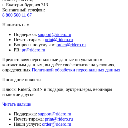
г. Екатеринбург, а/я 313
Контактный телефон
:
8 800 500 11 67
Написать нам
Поддержка
:
support@ridero.ru
Печать тиража
:
print@ridero.ru
Вопросы по услугам
:
order@ridero.ru
PR
:
pr@ridero.ru
Предоставляя персональные данные по указанным
контактным данным, вы даёте своё согласие на условиях,
определенных
Политикой обработки персональных данных
Последние новости
Плюсы Rideró, ISBN в подарок, буктрейлеры, вебинары
и многое другое
Читать дальше
Поддержка
:
support@ridero.ru
Печать тиража
:
print@ridero.ru
Наши услуги
:
order@ridero.ru