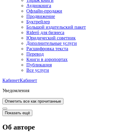
Тираж книги
Аудиокнига
Офлайн-продажи
Продвижение
Буктрейлер
Большой издательский пакет
Rideró для бизнеса
Юридический советник
Дополнительные услуги
Расшифровка текста
Перевод
Книги в аэропортах
Публикация
Все услуги
Кабинет
Кабинет
Уведомления
Отметить все как прочитанные
Показать ещё
Об авторе