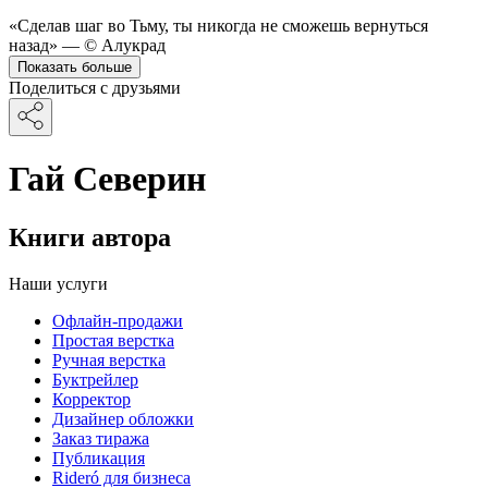
«Сделав шаг во Тьму, ты никогда не сможешь вернуться
назад» — © Алукрад
Показать больше
Поделиться с друзьями
Гай Северин
Книги автора
Наши услуги
Офлайн-продажи
Простая верстка
Ручная верстка
Буктрейлер
Корректор
Дизайнер обложки
Заказ тиража
Публикация
Rideró для бизнеса