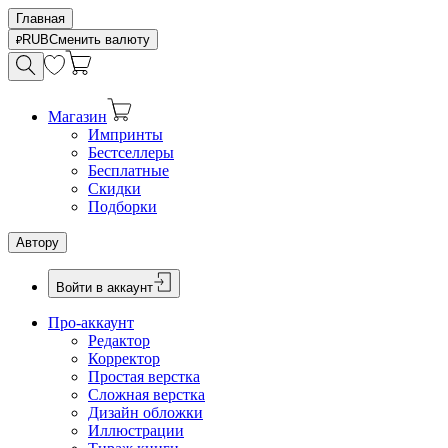
Главная
RUB
Сменить валюту
Магазин
Импринты
Бестселлеры
Бесплатные
Скидки
Подборки
Автору
Войти в аккаунт
Про-аккаунт
Редактор
Корректор
Простая верстка
Сложная верстка
Дизайн обложки
Иллюстрации