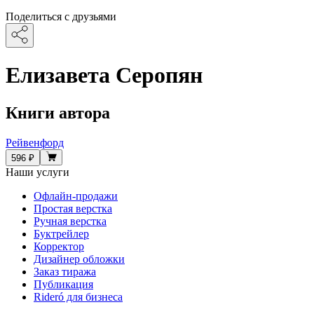
Поделиться с друзьями
Елизавета Серопян
Книги автора
Рейвенфорд
596 ₽
Наши услуги
Офлайн-продажи
Простая верстка
Ручная верстка
Буктрейлер
Корректор
Дизайнер обложки
Заказ тиража
Публикация
Rideró для бизнеса