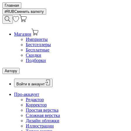
Главная
RUB
Сменить валюту
Магазин
Импринты
Бестселлеры
Бесплатные
Скидки
Подборки
Автору
Войти в аккаунт
Про-аккаунт
Редактор
Корректор
Простая верстка
Сложная верстка
Дизайн обложки
Иллюстрации