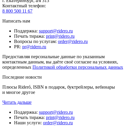
г. Екатеринбург, а/я 313
Контактный телефон
:
8 800 500 11 67
Написать нам
Поддержка
:
support@ridero.ru
Печать тиража
:
print@ridero.ru
Вопросы по услугам
:
order@ridero.ru
PR
:
pr@ridero.ru
Предоставляя персональные данные по указанным
контактным данным, вы даёте своё согласие на условиях,
определенных
Политикой обработки персональных данных
Последние новости
Плюсы Rideró, ISBN в подарок, буктрейлеры, вебинары
и многое другое
Читать дальше
Поддержка
:
support@ridero.ru
Печать тиража
:
print@ridero.ru
Наши услуги
:
order@ridero.ru