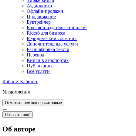
Тираж книги
Аудиокнига
Офлайн-продажи
Продвижение
Буктрейлер
Большой издательский пакет
Rideró для бизнеса
Юридический советник
Дополнительные услуги
Расшифровка текста
Перевод
Книги в аэропортах
Публикация
Все услуги
Кабинет
Кабинет
Уведомления
Отметить все как прочитанные
Показать ещё
Об авторе