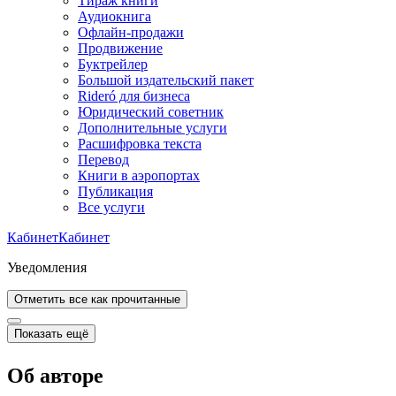
Тираж книги
Аудиокнига
Офлайн-продажи
Продвижение
Буктрейлер
Большой издательский пакет
Rideró для бизнеса
Юридический советник
Дополнительные услуги
Расшифровка текста
Перевод
Книги в аэропортах
Публикация
Все услуги
Кабинет
Кабинет
Уведомления
Отметить все как прочитанные
Показать ещё
Об авторе