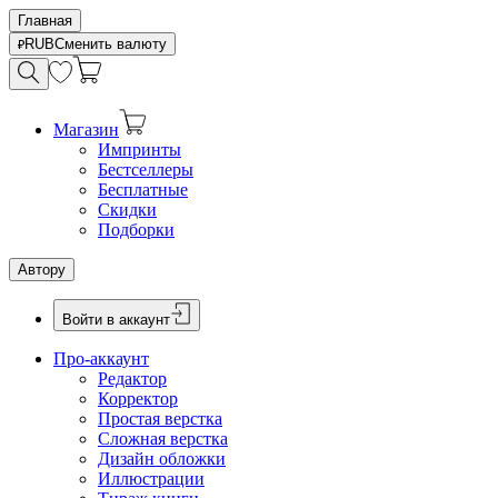
Главная
RUB
Сменить валюту
Магазин
Импринты
Бестселлеры
Бесплатные
Скидки
Подборки
Автору
Войти в аккаунт
Про-аккаунт
Редактор
Корректор
Простая верстка
Сложная верстка
Дизайн обложки
Иллюстрации