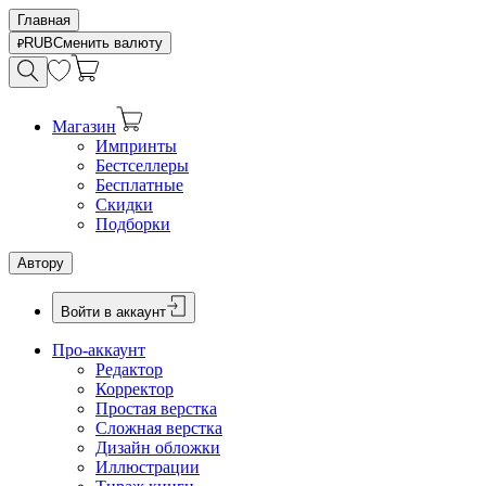
Главная
RUB
Сменить валюту
Магазин
Импринты
Бестселлеры
Бесплатные
Скидки
Подборки
Автору
Войти в аккаунт
Про-аккаунт
Редактор
Корректор
Простая верстка
Сложная верстка
Дизайн обложки
Иллюстрации