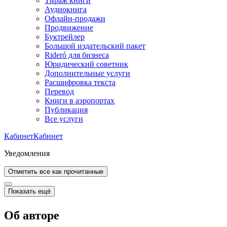
Тираж книги
Аудиокнига
Офлайн-продажи
Продвижение
Буктрейлер
Большой издательский пакет
Rideró для бизнеса
Юридический советник
Дополнительные услуги
Расшифровка текста
Перевод
Книги в аэропортах
Публикация
Все услуги
Кабинет
Кабинет
Уведомления
Отметить все как прочитанные
Показать ещё
Об авторе