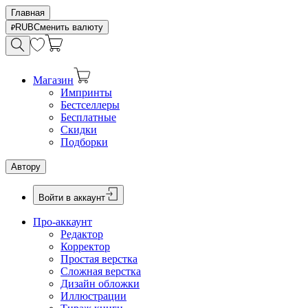
Главная
RUB
Сменить валюту
Магазин
Импринты
Бестселлеры
Бесплатные
Скидки
Подборки
Автору
Войти в аккаунт
Про-аккаунт
Редактор
Корректор
Простая верстка
Сложная верстка
Дизайн обложки
Иллюстрации