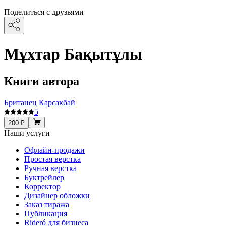
Поделиться с друзьями
Мұхтар Бақытұлы
Книги автора
Британец Карсакбай
5
200 ₽
Наши услуги
Офлайн-продажи
Простая верстка
Ручная верстка
Буктрейлер
Корректор
Дизайнер обложки
Заказ тиража
Публикация
Rideró для бизнеса