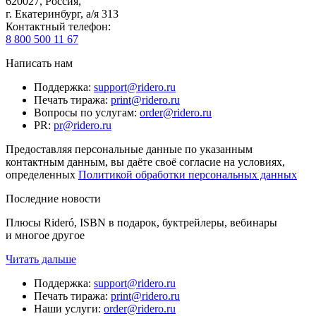
620027
,
Россия
,
г. Екатеринбург, а/я 313
Контактный телефон
:
8 800 500 11 67
Написать нам
Поддержка
:
support@ridero.ru
Печать тиража
:
print@ridero.ru
Вопросы по услугам
:
order@ridero.ru
PR
:
pr@ridero.ru
Предоставляя персональные данные по указанным
контактным данным, вы даёте своё согласие на условиях,
определенных
Политикой обработки персональных данных
Последние новости
Плюсы Rideró, ISBN в подарок, буктрейлеры, вебинары
и многое другое
Читать дальше
Поддержка
:
support@ridero.ru
Печать тиража
:
print@ridero.ru
Наши услуги
:
order@ridero.ru