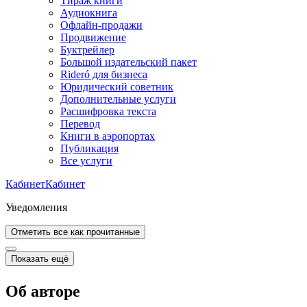
Тираж книги
Аудиокнига
Офлайн-продажи
Продвижение
Буктрейлер
Большой издательский пакет
Rideró для бизнеса
Юридический советник
Дополнительные услуги
Расшифровка текста
Перевод
Книги в аэропортах
Публикация
Все услуги
Кабинет
Кабинет
Уведомления
Отметить все как прочитанные
Показать ещё
Об авторе