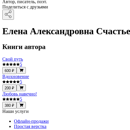
Автор, писатель, поэт.
Поделиться с друзьями
Елена Александровна Счасть
Книги автора
Свой путь
5
600 ₽
Вдохновение
5
200 ₽
Любовь навечно!
5
380 ₽
Наши услуги
Офлайн-продажи
Простая верстка