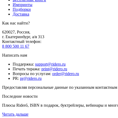
Импринты
Подборки
Доставка
Как нас найти?
620027
,
Россия
,
г. Екатеринбург, а/я 313
Контактный телефон
:
8 800 500 11 67
Написать нам
Поддержка
:
support@ridero.ru
Печать тиража
:
print@ridero.ru
Вопросы по услугам
:
order@ridero.ru
PR
:
pr@ridero.ru
Предоставляя персональные данные по указанным контактным д
Последние новости
Плюсы Rideró, ISBN в подарок, буктрейлеры, вебинары и мног
Читать дальше