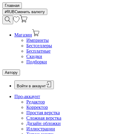
Главная
RUB
Сменить валюту
Магазин
Импринты
Бестселлеры
Бесплатные
Скидки
Подборки
Автору
Войти в аккаунт
Про-аккаунт
Редактор
Корректор
Простая верстка
Сложная верстка
Дизайн обложки
Иллюстрации