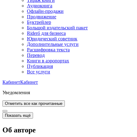
Тираж книги
Аудиокнига
Офлайн-продажи
Продвижение
Буктрейлер
Большой издательский пакет
Rideró для бизнеса
Юридический советник
Дополнительные услуги
Расшифровка текста
Перевод
Книги в аэропортах
Публикация
Все услуги
Кабинет
Кабинет
Уведомления
Отметить все как прочитанные
Показать ещё
Об авторе