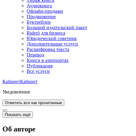
Тираж книги
Аудиокнига
Офлайн-продажи
Продвижение
Буктрейлер
Большой издательский пакет
Rideró для бизнеса
Юридический советник
Дополнительные услуги
Расшифровка текста
Перевод
Книги в аэропортах
Публикация
Все услуги
Кабинет
Кабинет
Уведомления
Отметить все как прочитанные
Показать ещё
Об авторе