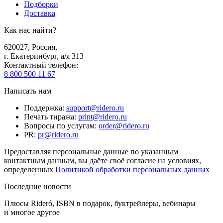
Подборки
Доставка
Как нас найти?
620027
,
Россия
,
г. Екатеринбург, а/я 313
Контактный телефон
:
8 800 500 11 67
Написать нам
Поддержка
:
support@ridero.ru
Печать тиража
:
print@ridero.ru
Вопросы по услугам
:
order@ridero.ru
PR
:
pr@ridero.ru
Предоставляя персональные данные по указанным
контактным данным, вы даёте своё согласие на условиях,
определенных
Политикой обработки персональных данных
Последние новости
Плюсы Rideró, ISBN в подарок, буктрейлеры, вебинары
и многое другое