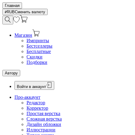
Главная
RUB
Сменить валюту
Магазин
Импринты
Бестселлеры
Бесплатные
Скидки
Подборки
Автору
Войти в аккаунт
Про-аккаунт
Редактор
Корректор
Простая верстка
Сложная верстка
Дизайн обложки
Иллюстрации