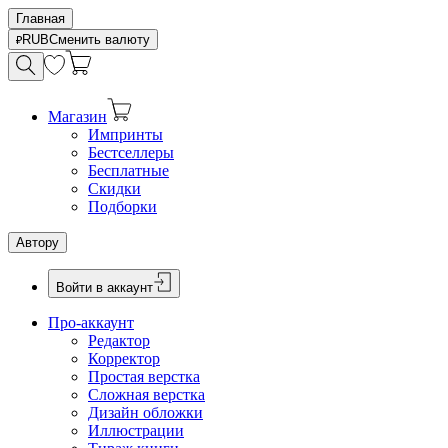
Главная
RUB
Сменить валюту
Магазин
Импринты
Бестселлеры
Бесплатные
Скидки
Подборки
Автору
Войти в аккаунт
Про-аккаунт
Редактор
Корректор
Простая верстка
Сложная верстка
Дизайн обложки
Иллюстрации