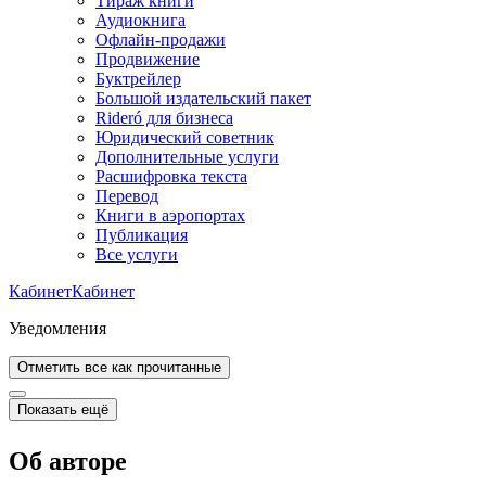
Тираж книги
Аудиокнига
Офлайн-продажи
Продвижение
Буктрейлер
Большой издательский пакет
Rideró для бизнеса
Юридический советник
Дополнительные услуги
Расшифровка текста
Перевод
Книги в аэропортах
Публикация
Все услуги
Кабинет
Кабинет
Уведомления
Отметить все как прочитанные
Показать ещё
Об авторе