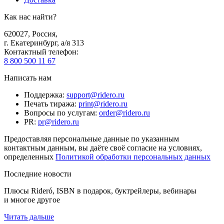
Как нас найти?
620027
,
Россия
,
г. Екатеринбург, а/я 313
Контактный телефон
:
8 800 500 11 67
Написать нам
Поддержка
:
support@ridero.ru
Печать тиража
:
print@ridero.ru
Вопросы по услугам
:
order@ridero.ru
PR
:
pr@ridero.ru
Предоставляя персональные данные по указанным
контактным данным, вы даёте своё согласие на условиях,
определенных
Политикой обработки персональных данных
Последние новости
Плюсы Rideró, ISBN в подарок, буктрейлеры, вебинары
и многое другое
Читать дальше