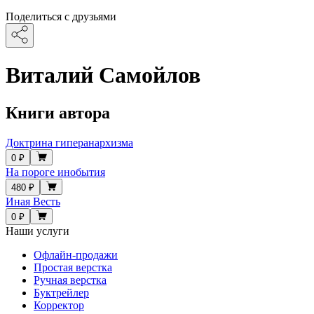
Поделиться с друзьями
Виталий Самойлов
Книги автора
Доктрина гиперанархизма
0 ₽
На пороге инобытия
480 ₽
Иная Весть
0 ₽
Наши услуги
Офлайн-продажи
Простая верстка
Ручная верстка
Буктрейлер
Корректор