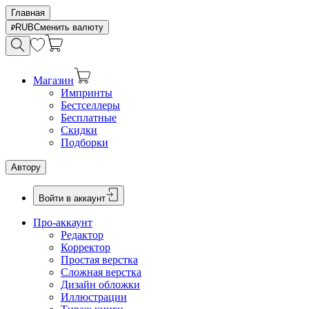
Главная
RUB
Сменить валюту
Магазин
Импринты
Бестселлеры
Бесплатные
Скидки
Подборки
Автору
Войти в аккаунт
Про-аккаунт
Редактор
Корректор
Простая верстка
Сложная верстка
Дизайн обложки
Иллюстрации