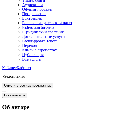
Тираж книги
Аудиокнига
Офлайн-продажи
Продвижение
Буктрейлер
Большой издательский пакет
Rideró для бизнеса
Юридический советник
Дополнительные услуги
Расшифровка текста
Перевод
Книги в аэропортах
Публикация
Все услуги
Кабинет
Кабинет
Уведомления
Отметить все как прочитанные
Показать ещё
Об авторе