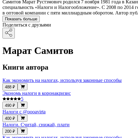
Самитов Марат Рустэмович родился 7 ноября 1981 года в Каз
специальность «Налоги и Налогообложение». С 2008 по 2014 г
в оптовой компании с пяти миллиардным оборотом. Автор пуб
Показать больше
Поделиться с друзьями
Марат Самитов
Книги автора
Как экономить на налогах, используя законные способы
488 ₽
Экономь налоги в коронакризис
5
490 ₽
Налоги с @oooavirta
400 ₽
Налоги. Считай, снижай, плати
200 ₽
Как экономить на налогах, используя законные способы