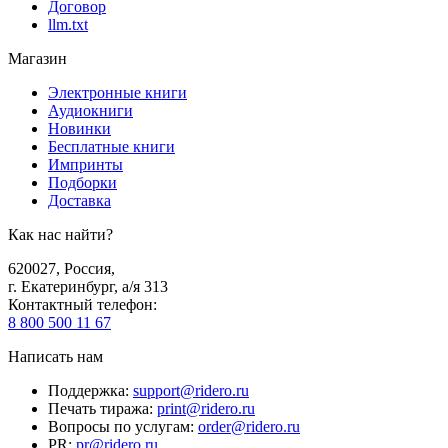
Договор
llm.txt
Магазин
Электронные книги
Аудиокниги
Новинки
Бесплатные книги
Импринты
Подборки
Доставка
Как нас найти?
620027
,
Россия
,
г. Екатеринбург, а/я 313
Контактный телефон
:
8 800 500 11 67
Написать нам
Поддержка
:
support@ridero.ru
Печать тиража
:
print@ridero.ru
Вопросы по услугам
:
order@ridero.ru
PR
:
pr@ridero.ru