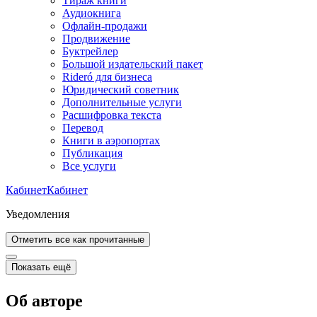
Тираж книги
Аудиокнига
Офлайн-продажи
Продвижение
Буктрейлер
Большой издательский пакет
Rideró для бизнеса
Юридический советник
Дополнительные услуги
Расшифровка текста
Перевод
Книги в аэропортах
Публикация
Все услуги
Кабинет
Кабинет
Уведомления
Отметить все как прочитанные
Показать ещё
Об авторе