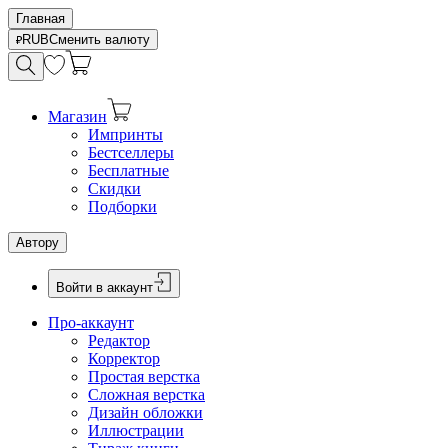
Главная
RUB
Сменить валюту
Магазин
Импринты
Бестселлеры
Бесплатные
Скидки
Подборки
Автору
Войти в аккаунт
Про-аккаунт
Редактор
Корректор
Простая верстка
Сложная верстка
Дизайн обложки
Иллюстрации