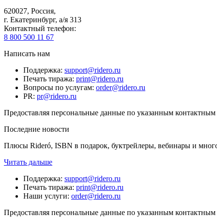
620027
,
Россия
,
г. Екатеринбург, а/я 313
Контактный телефон
:
8 800 500 11 67
Написать нам
Поддержка
:
support@ridero.ru
Печать тиража
:
print@ridero.ru
Вопросы по услугам
:
order@ridero.ru
PR
:
pr@ridero.ru
Предоставляя персональные данные по указанным контактным д
Последние новости
Плюсы Rideró, ISBN в подарок, буктрейлеры, вебинары и мног
Читать дальше
Поддержка
:
support@ridero.ru
Печать тиража
:
print@ridero.ru
Наши услуги
:
order@ridero.ru
Предоставляя персональные данные по указанным контактным д