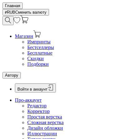
Главная
RUB
Сменить валюту
Магазин
Импринты
Бестселлеры
Бесплатные
Скидки
Подборки
Автору
Войти в аккаунт
Про-аккаунт
Редактор
Корректор
Простая верстка
Сложная верстка
Дизайн обложки
Иллюстрации