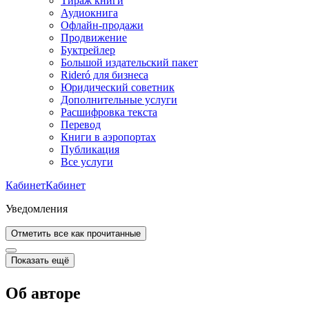
Тираж книги
Аудиокнига
Офлайн-продажи
Продвижение
Буктрейлер
Большой издательский пакет
Rideró для бизнеса
Юридический советник
Дополнительные услуги
Расшифровка текста
Перевод
Книги в аэропортах
Публикация
Все услуги
Кабинет
Кабинет
Уведомления
Отметить все как прочитанные
Показать ещё
Об авторе