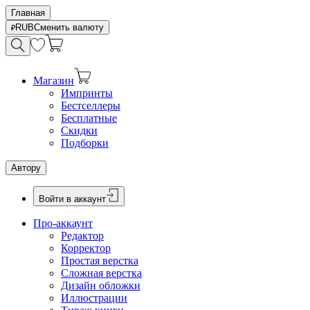
Главная
RUB
Сменить валюту
Магазин
Импринты
Бестселлеры
Бесплатные
Скидки
Подборки
Автору
Войти в аккаунт
Про-аккаунт
Редактор
Корректор
Простая верстка
Сложная верстка
Дизайн обложки
Иллюстрации