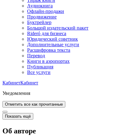
Тираж книги
Аудиокнига
Офлайн-продажи
Продвижение
Буктрейлер
Большой издательский пакет
Rideró для бизнеса
Юридический советник
Дополнительные услуги
Расшифровка текста
Перевод
Книги в аэропортах
Публикация
Все услуги
Кабинет
Кабинет
Уведомления
Отметить все как прочитанные
Показать ещё
Об авторе