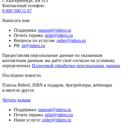
г. Екатеринбург, а/я 313
Контактный телефон
:
8 800 500 11 67
Написать нам
Поддержка
:
support@ridero.ru
Печать тиража
:
print@ridero.ru
Вопросы по услугам
:
order@ridero.ru
PR
:
pr@ridero.ru
Предоставляя персональные данные по указанным
контактным данным, вы даёте своё согласие на условиях,
определенных
Политикой обработки персональных данных
Последние новости
Плюсы Rideró, ISBN в подарок, буктрейлеры, вебинары
и многое другое
Читать дальше
Поддержка
:
support@ridero.ru
Печать тиража
:
print@ridero.ru
Наши услуги
:
order@ridero.ru