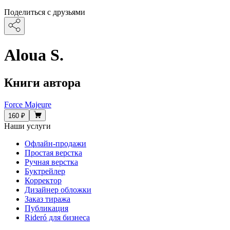
Поделиться с друзьями
Aloua S.
Книги автора
Force Majeure
160 ₽
Наши услуги
Офлайн-продажи
Простая верстка
Ручная верстка
Буктрейлер
Корректор
Дизайнер обложки
Заказ тиража
Публикация
Rideró для бизнеса