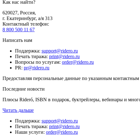
Как нас найти?
620027
,
Россия
,
г. Екатеринбург, а/я 313
Контактный телефон
:
8 800 500 11 67
Написать нам
Поддержка
:
support@ridero.ru
Печать тиража
:
print@ridero.ru
Вопросы по услугам
:
order@ridero.ru
PR
:
pr@ridero.ru
Предоставляя персональные данные по указанным контактным д
Последние новости
Плюсы Rideró, ISBN в подарок, буктрейлеры, вебинары и мног
Читать дальше
Поддержка
:
support@ridero.ru
Печать тиража
:
print@ridero.ru
Наши услуги
:
order@ridero.ru