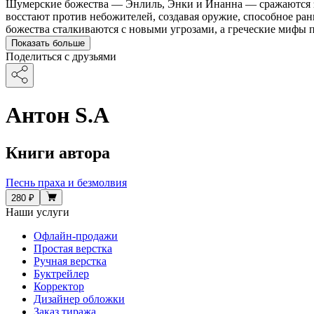
Шумерские божества — Энлиль, Энки и Инанна — сражаются за
восстают против небожителей, создавая оружие, способное ра
божества сталкиваются с новыми угрозами, а греческие мифы п
Показать больше
Поделиться с друзьями
Антон S.A
Книги автора
Песнь праха и безмолвия
280 ₽
Наши услуги
Офлайн-продажи
Простая верстка
Ручная верстка
Буктрейлер
Корректор
Дизайнер обложки
Заказ тиража