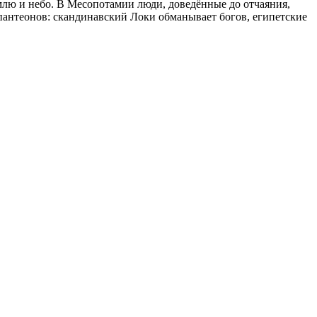
лю и небо. В Месопотамии люди, доведённые до отчаяния,
 пантеонов: скандинавский Локи обманывает богов, египетские