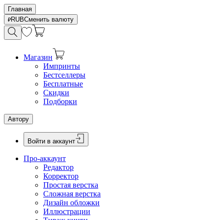
Главная
RUB
Сменить валюту
Магазин
Импринты
Бестселлеры
Бесплатные
Скидки
Подборки
Автору
Войти в аккаунт
Про-аккаунт
Редактор
Корректор
Простая верстка
Сложная верстка
Дизайн обложки
Иллюстрации