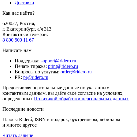
Доставка
Как нас найти?
620027
,
Россия
,
г. Екатеринбург, а/я 313
Контактный телефон
:
8 800 500 11 67
Написать нам
Поддержка
:
support@ridero.ru
Печать тиража
:
print@ridero.ru
Вопросы по услугам
:
order@ridero.ru
PR
:
pr@ridero.ru
Предоставляя персональные данные по указанным
контактным данным, вы даёте своё согласие на условиях,
определенных
Политикой обработки персональных данных
Последние новости
Плюсы Rideró, ISBN в подарок, буктрейлеры, вебинары
и многое другое
Читать дальше