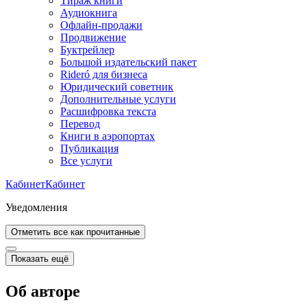
Тираж книги
Аудиокнига
Офлайн-продажи
Продвижение
Буктрейлер
Большой издательский пакет
Rideró для бизнеса
Юридический советник
Дополнительные услуги
Расшифровка текста
Перевод
Книги в аэропортах
Публикация
Все услуги
Кабинет
Кабинет
Уведомления
Отметить все как прочитанные
Показать ещё
Об авторе