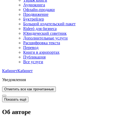
Тираж книги
Аудиокнига
Офлайн-продажи
Продвижение
Буктрейлер
Большой издательский пакет
Rideró для бизнеса
Юридический советник
Дополнительные услуги
Расшифровка текста
Перевод
Книги в аэропортах
Публикация
Все услуги
Кабинет
Кабинет
Уведомления
Отметить все как прочитанные
Показать ещё
Об авторе