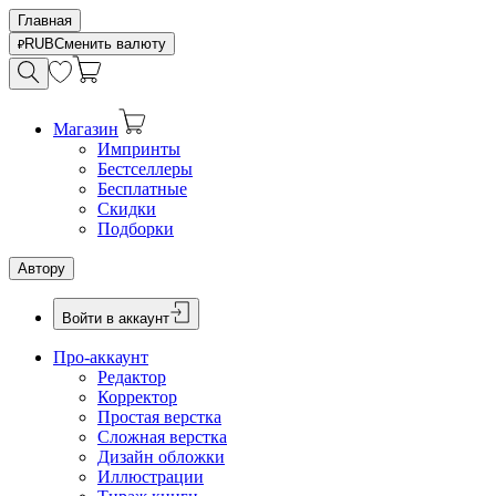
Главная
RUB
Сменить валюту
Магазин
Импринты
Бестселлеры
Бесплатные
Скидки
Подборки
Автору
Войти в аккаунт
Про-аккаунт
Редактор
Корректор
Простая верстка
Сложная верстка
Дизайн обложки
Иллюстрации